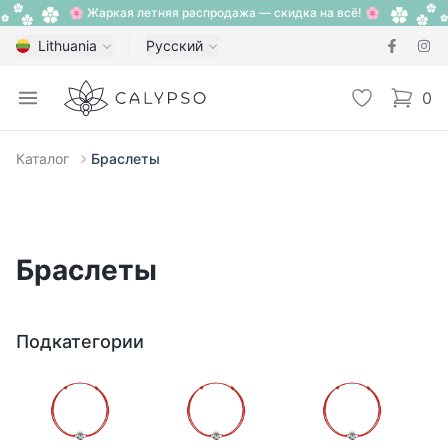
🌸 Жаркая летняя распродажа — скидка на всё! 🌸
Lithuania
Русский
Calypso
Open menu
Избранное
0
items i
Каталог
Браслеты
Браслеты
Подкатегории