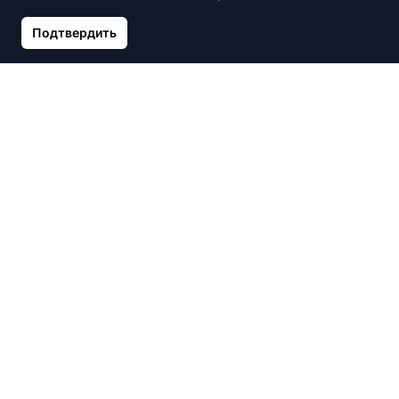
Подтвердить
Серебряный браслет
Серебряный браслет
SanSaru, Malti
SanSaru, Nilima
40.00 €
39.10 €
46.00 €
Нет в наличии
Нет в наличии
Серебряный браслет
Браслет Альберто Мартини
Lorentsa