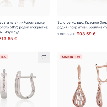
ерьги на английском замке,
Золотое кольцо, Красное Золо
олото 585°, родий (покрытие),
родий (покрытие), Бриллиант
ты, Изумруд
903.59 €
1 003.99 €
813.65 €
-15%
Скидка -15%