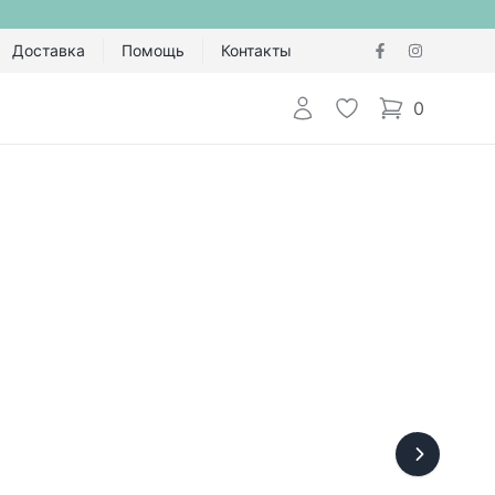
Доставка
Помощь
Контакты
Авторизоваться
Избранное
0
items in cart,