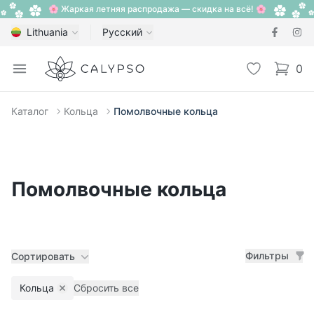
🌸 Жаркая летняя распродажа — скидка на всё! 🌸
Lithuania
Русский
Calypso
Open menu
Избранное
0
items i
Каталог
Кольца
Помолвочные кольца
Помолвочные кольца
Фильтры
Сортировать
Кольца
Сбросить все
Remove filter