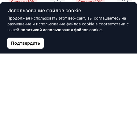
Скидка -10%
Скидка -10%
Использование файлов cookie
Продолжая использовать этот веб-сайт, вы соглашаетесь на
размещение и использование файлов cookie в соответствии с
нашей
политикой использования файлов cookie
.
Подтвердить
Золотое кольцо, Красное
Золотое кольцо, Красное
Золото 585°, Цирконы
Золото 585°, Цирконы
209.47 €
212.87 €
232.74 €
236.52 €
Скидка -10%
Скидка -15%