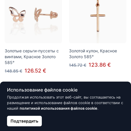
Золотые серьги-пуссеты с
Золотой кулон, Красное
винтами, Красное Золото
Золото 585°
585°
123.86 €
145.72 €
126.52 €
148.85 €
Использование файлов cookie
Скидка -15%
Скидка -15%
Продолжая использовать этот веб-сайт, вы соглашаетесь на
размещение и использование файлов cookie в соответствии с
нашей
политикой использования файлов cookie
.
Подтвердить