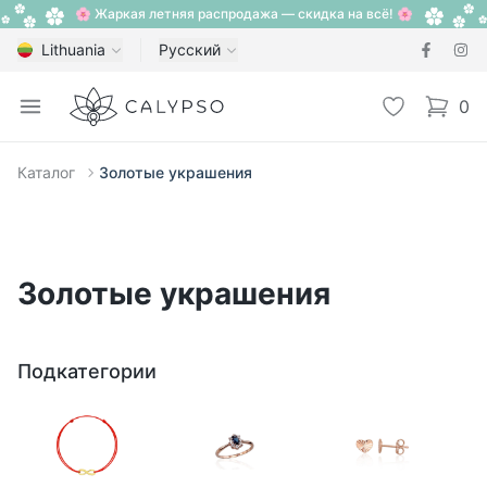
🌸 Жаркая летняя распродажа — скидка на всё! 🌸
Lithuania
Русский
Calypso
Open menu
Избранное
0
items i
Каталог
Золотые украшения
Золотые украшения
Подкатегории