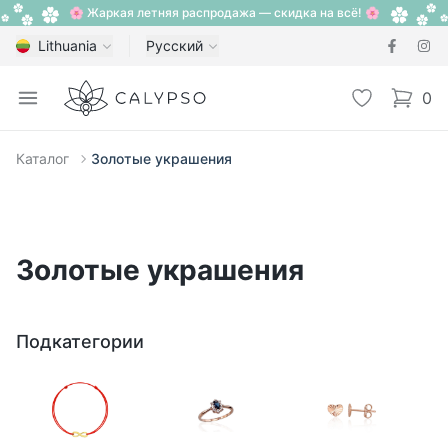
🌸 Жаркая летняя распродажа — скидка на всё! 🌸
Lithuania
Русский
Calypso
Open menu
Избранное
0
items i
Каталог
Золотые украшения
Золотые украшения
Подкатегории