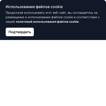
Использование файлов cookie
Продолжая использовать этот веб-сайт, вы соглашаетесь на
размещение и использование файлов cookie в соответствии с
нашей
политикой использования файлов cookie
.
Подтвердить
Золотой кулон, Красное
Золотые серьги-пуссеты,
Золото 585°, Цирконы
Красное Золото 585°
110.44 €
166.78 €
122.71 €
Нет в наличии
Нет в наличии