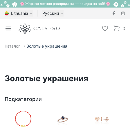
🌸 Жаркая летняя распродажа — скидка на всё! 🌸
Lithuania
Русский
Calypso
Open menu
Избранное
0
items i
Каталог
Золотые украшения
Золотые украшения
Подкатегории