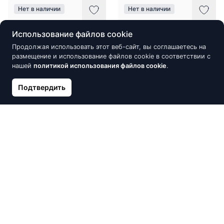
Нет в наличии
Нет в наличии
Использование файлов cookie
Продолжая использовать этот веб-сайт, вы соглашаетесь на
размещение и использование файлов cookie в соответствии с
нашей
политикой использования файлов cookie
.
Подтвердить
Золотые серьги на
Золотой кулон, Красное
английском замке, Красное
Золото 585°
Золото 585°, Цирконы
59.78 €
70.33 €
182.24 €
214.40 €
Нет в наличии
Нет в наличии