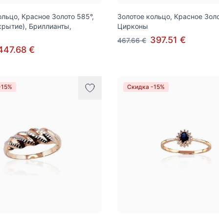
ольцо, Красное Золото 585°,
Золотое кольцо, Красное Золо
крытие), Бриллианты,
Цирконы
397.51 €
467.66 €
447.68 €
-15%
Скидка -15%