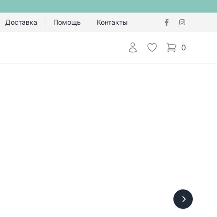
Доставка
Помощь
Контакты
Авторизоваться
Избранное
0
items in cart,