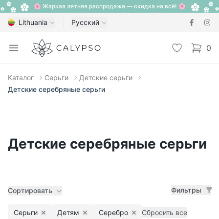
🌸 Жаркая летняя распродажа — скидка на всё! 🌸
Lithuania
Русский
Calypso
Open menu
Избранное
0
items i
Каталог
Серьги
Детские серьги
Детские серебряные серьги
Детские серебряные серьги
Фильтры
Сортировать
Серьги
Детям
Серебро
Сбросить все
Remove filter
Remove filter
Remove filter