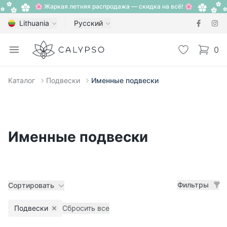
🌸 Жаркая летняя распродажа — скидка на всё! 🌸
Lithuania
Русский
Calypso
Open menu
Избранное
0
items i
Каталог
Подвески
Именные подвески
Именные подвески
Фильтры
Сортировать
Подвески
Сбросить все
Remove filter