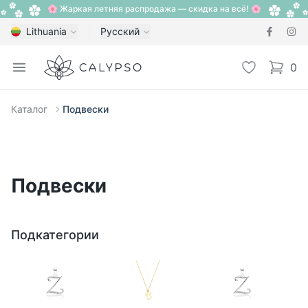
🌸 Жаркая летняя распродажа — скидка на всё! 🌸
Lithuania
Русский
Calypso
Open menu
Избранное
0
items i
Каталог
Подвески
Подвески
Подкатегории