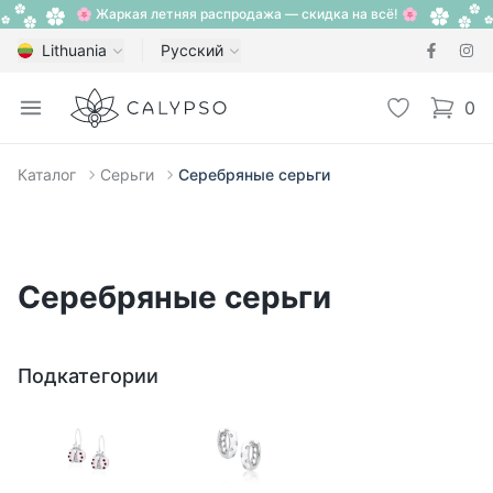
🌸 Жаркая летняя распродажа — скидка на всё! 🌸
Lithuania
Русский
Calypso
Open menu
Избранное
0
items i
Каталог
Серьги
Серебряные серьги
Серебряные серьги
Подкатегории