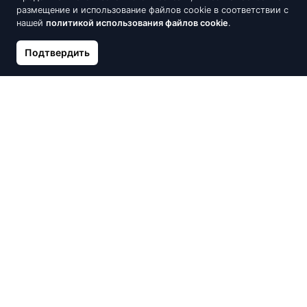
размещение и использование файлов cookie в соответствии с
нашей
политикой использования файлов cookie
.
Позолоченные серебряные
Позолоченные серебряные
Подтвердить
серьги с разноцветными
серьги с фианитами, Цветок
фианитами.
21.17 €
24.90 €
20.32 €
23.90 €
Скидка -15%
Скидка -15%
Серебряные элегантные
Серебряные серьги Alberto
серьги, Листик с фианитами
Martini с красным камнем