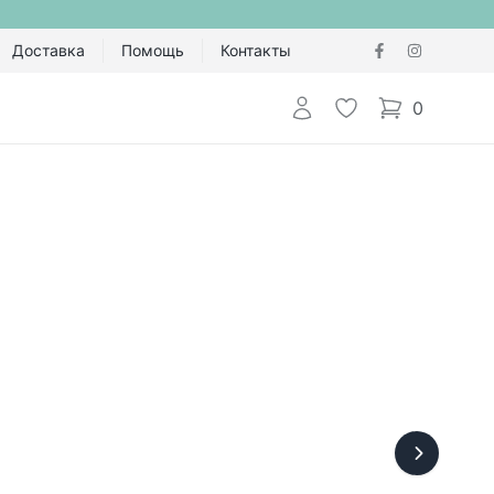
Доставка
Помощь
Контакты
Авторизоваться
Избранное
0
items in cart,