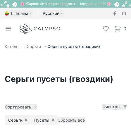
🌸 Жаркая летняя распродажа — скидка на всё! 🌸
Lithuania
Русский
Calypso
Open menu
Избранное
0
items i
Каталог
Серьги
Серьги пусеты (гвоздики)
Серьги пусеты (гвоздики)
Фильтры
Сортировать
Серьги
Пусеты
Сбросить все
Remove filter
Remove filter