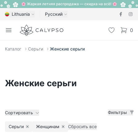
🌸 Жаркая летняя распродажа — скидка на всё! 🌸
Lithuania
Русский
Calypso
Open menu
Избранное
0
items i
Каталог
Серьги
Женские серьги
Женские серьги
Фильтры
Сортировать
Серьги
Женщинам
Сбросить все
Remove filter
Remove filter