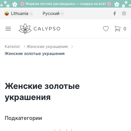
🌸 Жаркая летняя распродажа — скидка на всё! 🌸
Lithuania
Русский
Calypso
Open menu
Избранное
0
items i
Каталог
Женские украшения
Женские золотые украшения
Женские золотые
украшения
Подкатегории