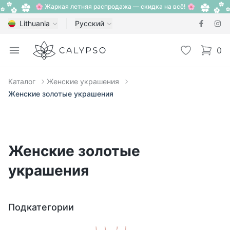
🌸 Жаркая летняя распродажа — скидка на всё! 🌸
Lithuania
Русский
Calypso
Open menu
Избранное
0
items i
Каталог
Женские украшения
Женские золотые украшения
Женские золотые
украшения
Подкатегории