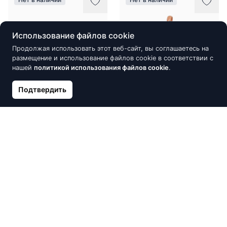
Использование файлов cookie
Продолжая использовать этот веб-сайт, вы соглашаетесь на
размещение и использование файлов cookie в соответствии с
нашей
политикой использования файлов cookie
.
Подтвердить
Золотые серьги-пуссеты,
Золотой кулон, Красное
Красное Золото 585°,
Золото 585°, Цирконы
Цирконы
182.93 €
203.26 €
130.98 €
Нет в наличии
Нет в наличии