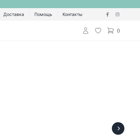
Доставка
Помощь
Контакты
Авторизоваться
Избранное
0
items in cart,