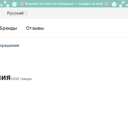
🌸 Жаркая летняя распродажа — скидка на всё! 🌸
Русский
Бренды
Отзывы
украшения
ния
3092 товара