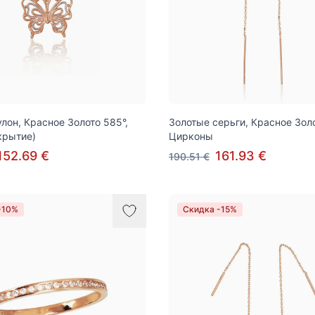
улон, Красное Золото 585°,
Золотые серьги, Красное Золо
крытие)
Цирконы
152.69 €
161.93 €
190.51 €
-10%
Скидка -15%