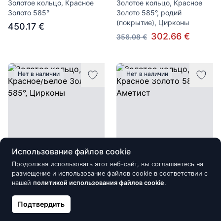
Золотое кольцо, Красное
Золотое кольцо, Красное
Золото 585°
Золото 585°, родий
(покрытие), Цирконы
450.17 €
302.66 €
356.08 €
Нет в наличии
Нет в наличии
Использование файлов cookie
Продолжая использовать этот веб-сайт, вы соглашаетесь на
Золотое кольцо, Красное/
Золотое кольцо, Красное
размещение и использование файлов cookie в соответствии с
Белое Золото 585°,
Золото 585°, Аметист
нашей
политикой использования файлов cookie
.
Цирконы
230.77 €
Подтвердить
452.17 €