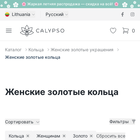
🌸 Жаркая летняя распродажа — скидка на всё! 🌸
Lithuania
Русский
Calypso
Open menu
Избранное
0
items i
Каталог
Кольца
Женские золотые украшения
Женские золотые кольца
Женские золотые кольца
Фильтры
Сортировать
Кольца
Женщинам
Золото
Сбросить все
Remove filter
Remove filter
Remove filter