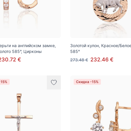
ерьги на английском замке,
Золотой кулон, Красное/Бело
олото 585°, Цирконы
585°
230.72 €
232.46 €
273.48 €
-15%
Скидка -15%