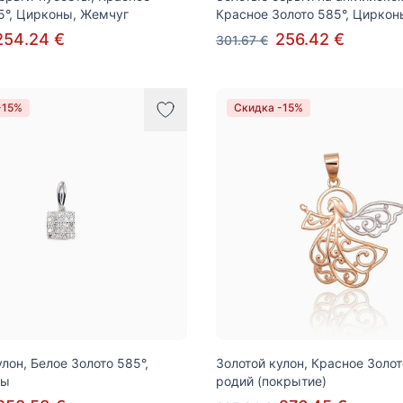
5°, Цирконы, Жемчуг
Красное Золото 585°, Циркон
254.24 €
256.42 €
301.67 €
-15%
Скидка -15%
лон, Белое Золото 585°,
Золотой кулон, Красное Золот
ты
родий (покрытие)