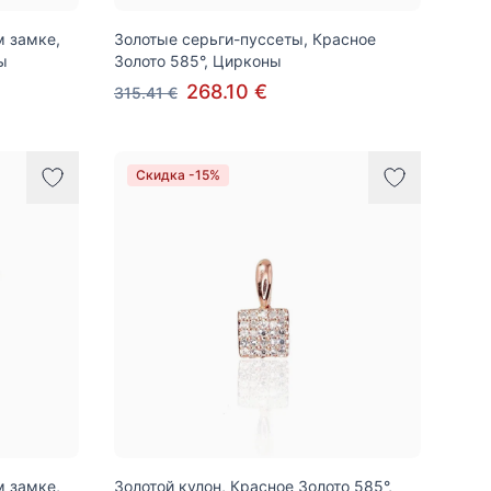
м замке,
Золотые серьги-пуссеты, Красное
ы
Золото 585°, Цирконы
268.10 €
315.41 €
Скидка -15%
м замке,
Золотой кулон, Красное Золото 585°,