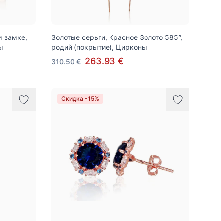
м замке,
Золотые серьги, Красное Золото 585°,
ы
родий (покрытие), Цирконы
263.93 €
310.50 €
Скидка -15%