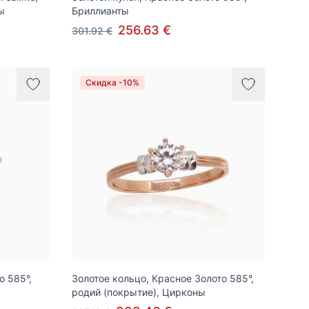
ы
Бриллианты
256.63 €
301.92 €
Скидка -10%
о 585°,
Золотое кольцо, Красное Золото 585°,
родий (покрытие), Цирконы