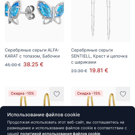
Серебряные серьги ALFA-
Серебряные серьги
KARAT с топазом, Бабочки
SENTIELL, Крест и цепочка
с шариками
38.25 €
45.00 €
19.81 €
23.30 €
Скидка -15%
Скидка -15%
Использование файлов cookie
Продолжая использовать этот веб-сайт, вы соглашаетесь на
размещение и использование файлов cookie в соответствии с
нашей
политикой использования файлов cookie
.