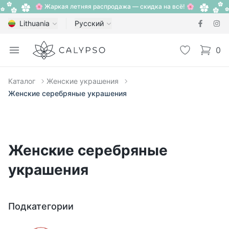
🌸 Жаркая летняя распродажа — скидка на всё! 🌸
Lithuania
Русский
Calypso
Open menu
Избранное
0
items i
Каталог
Женские украшения
Женские серебряные украшения
Женские серебряные
украшения
Подкатегории