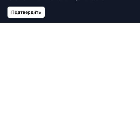
Подтвердить
Позолоченные серебряные
Позолоченные серебряные
серьги с фианитами,
серьги с фианитами, Крест
Сердце
24.65 €
29.00 €
22.10 €
26.00 €
Скидка -15%
Скидка -15%
Серебряное колье с
Серебряные серьги Кубик,
камнями, Стрекоза
Heliotrope