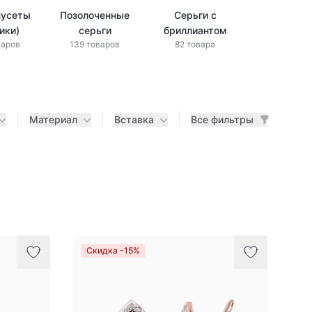
пусеты
Позолоченные
Серьги с
Детские се
50 товар
ики)
серьги
бриллиантом
варов
139 товаров
82 товара
Материал
Вставка
Все фильтры
Скидка -15%