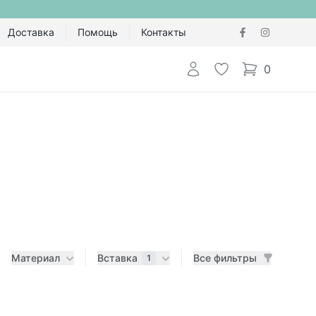
Доставка
Помощь
Контакты
Авторизоваться
Избранное
0
items in cart,
Материал
Вставка
Все фильтры
1