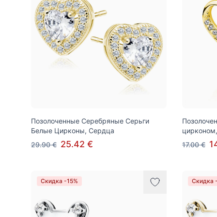
Позолоченные Серебряные Серьги
Позолочен
Белые Цирконы, Сердца
цирконом
25.42 €
1
29.90 €
17.00 €
Скидка -15%
Скидка 