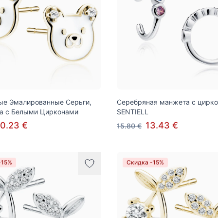
ые Эмалированные Серьги,
Серебряная манжета с цирк
а с Белыми Цирконами
SENTIELL
0.23 €
13.43 €
15.80 €
-15%
Скидка -15%