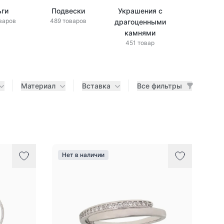
ьги
Подвески
Украшения с
Украшени
варов
489 товаров
драгоценными
бриллиан
433 това
камнями
451 товар
Материал
Вставка
Все фильтры
Нет в наличии