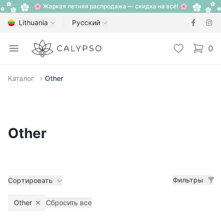
🌸 Жаркая летняя распродажа — скидка на всё! 🌸
Lithuania
Русский
Calypso
Open menu
Избранное
0
items i
Каталог
Other
Other
Фильтры
Сортировать
Other
Сбросить все
Remove filter