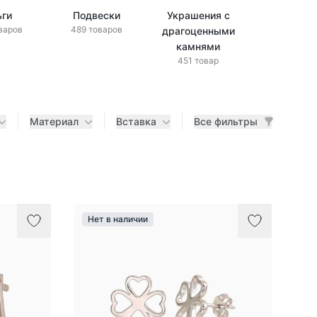
ьги
Подвески
Украшения с
Украшени
варов
489 товаров
драгоценными
бриллиан
433 това
камнями
451 товар
Материал
Вставка
Все фильтры
Нет в наличии