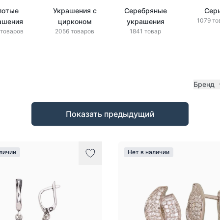
лотые
Украшения с
Серебряные
Сер
1079 то
ашения
цирконом
украшения
 товаров
2056 товаров
1841 товар
Бренд
Показать предыдущий
аличии
Нет в наличии