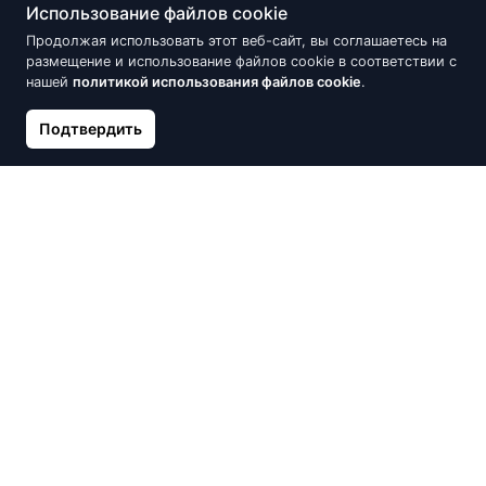
Использование файлов cookie
Нет в наличии
Нет в наличии
Продолжая использовать этот веб-сайт, вы соглашаетесь на
размещение и использование файлов cookie в соответствии с
нашей
политикой использования файлов cookie
.
Подтвердить
Серебряные серьги на
Серебряные серьги на
английском замке, Серебро
английском замке, Серебро
925°, оксид (покрытие)
925°, оксид (покрытие),
Малахит
57.32 €
114.66 €
76.38 €
95.47 €
Нет в наличии
Нет в наличии