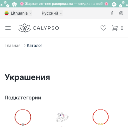
🌸 Жаркая летняя распродажа — скидка на всё! 🌸
Lithuania
Русский
Calypso
Open menu
Избранное
0
items i
Главная
Каталог
Украшения
Подкатегории