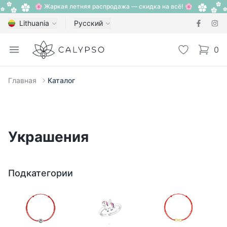
🌸 Жаркая летняя распродажа — скидка на всё! 🌸
Lithuania
Русский
Calypso
Open menu
Избранное
0
items i
Главная
Каталог
Украшения
Подкатегории