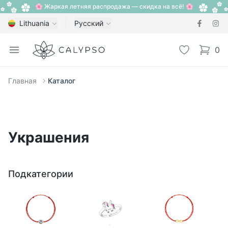
🌸 Жаркая летняя распродажа — скидка на всё! 🌸
Lithuania
Русский
Calypso
Open menu
Избранное
0
items i
Главная
Каталог
Украшения
Подкатегории