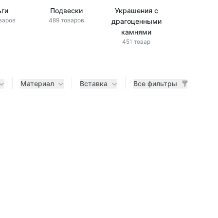
ьги
Подвески
Украшения с
Украшени
варов
489 товаров
драгоценными
бриллиан
433 това
камнями
451 товар
Материал
Вставка
Все фильтры