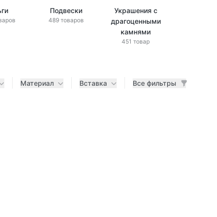
ьги
Подвески
Украшения с
Украшени
варов
489 товаров
драгоценными
бриллиан
433 това
камнями
451 товар
Материал
Вставка
Все фильтры