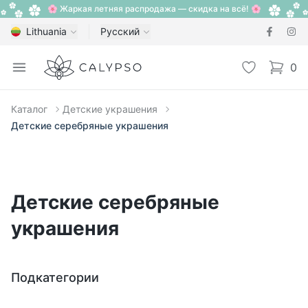
🌸 Жаркая летняя распродажа — скидка на всё! 🌸
Lithuania
Русский
Calypso
Open menu
Избранное
0
items i
Каталог
Детские украшения
Детские серебряные украшения
Детские серебряные
украшения
Подкатегории