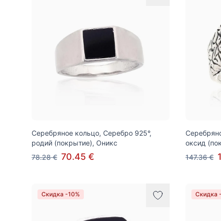
Серебряное кольцо, Серебро 925°,
Серебряно
родий (покрытие), Оникс
оксид (по
70.45 €
78.28 €
147.36 €
Скидка -10%
Скидка 