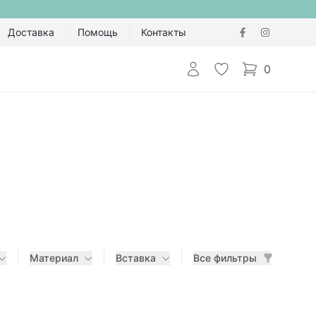
Доставка
Помощь
Контакты
Авторизоваться
Избранное
0
items in cart,
Материал
Вставка
Все фильтры