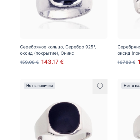
Серебряное кольцо, Серебро 925°,
Серебряно
оксид (покрытие), Оникс
оксид (по
143.17 €
159.08 €
167.89 €
Нет в наличии
Нет в н