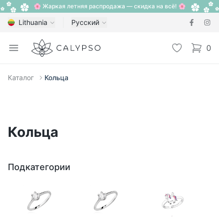
🌸 Жаркая летняя распродажа — скидка на всё! 🌸
Lithuania
Русский
Calypso
Open menu
Избранное
0
items i
Каталог
Кольца
Кольца
Подкатегории