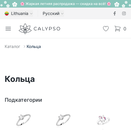
🌸 Жаркая летняя распродажа — скидка на всё! 🌸
Lithuania
Русский
Calypso
Open menu
Избранное
0
items i
Каталог
Кольца
Кольца
Подкатегории