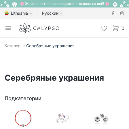
🌸 Жаркая летняя распродажа — скидка на всё! 🌸
Lithuania
Русский
Calypso
Open menu
Избранное
0
items i
Каталог
Серебряные украшения
Серебряные украшения
Подкатегории