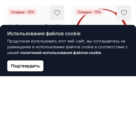
Скидка -15%
Скидка -15%
Использование файлов cookie
Продолжая использовать этот веб-сайт, вы соглашаетесь на
размещение и использование файлов cookie в соответствии с
нашей
политикой использования файлов cookie
.
Подтвердить
Серьги из серебра с
Красная каббала с
эмалью ALFA-KARAT, Сова
кристаллом Xirius
34.00 €
13.52 €
40.00 €
15.90 €
Скидка -15%
Скидка -15%