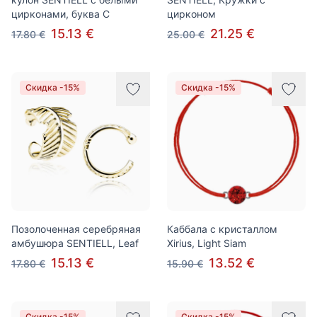
цирконами, буква C
цирконом
15.13 €
21.25 €
17.80 €
25.00 €
Скидка -15%
Скидка -15%
Позолоченная серебряная
Каббала с кристаллом
амбушюра SENTIELL, Leaf
Xirius, Light Siam
15.13 €
13.52 €
17.80 €
15.90 €
Скидка -15%
Скидка -15%