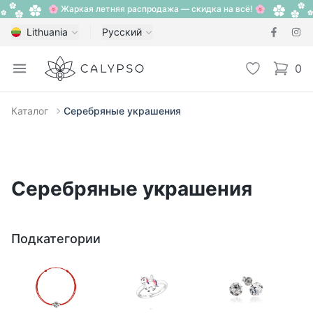
🌸 Жаркая летняя распродажа — скидка на всё! 🌸
Lithuania
Русский
Calypso
Open menu
Избранное
0
items i
Каталог
Серебряные украшения
Серебряные украшения
Подкатегории