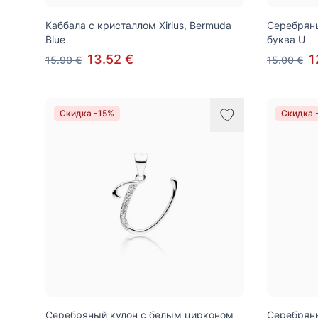
Каббала с кристаллом Xirius, Bermuda
Серебряны
Blue
буква U
13.52 €
1
15.90 €
15.00 €
Скидка -15%
Скидка 
Серебряный кулон с белым цирконом
Серебрян