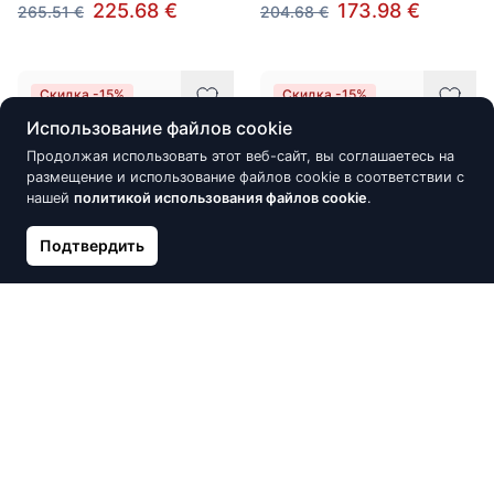
225.68 €
173.98 €
265.51 €
204.68 €
Скидка -15%
Скидка -15%
Использование файлов cookie
Продолжая использовать этот веб-сайт, вы соглашаетесь на
размещение и использование файлов cookie в соответствии с
нашей
политикой использования файлов cookie
.
Подтвердить
Золотые серьги-пуссеты,
Золотые серьги-пуссеты,
Красное Золото 585°,
Красное Золото 585°,
Цирконы
Цирконы, Жемчуг
205.49 €
195.64 €
241.75 €
230.17 €
Скидка -15%
Скидка -15%