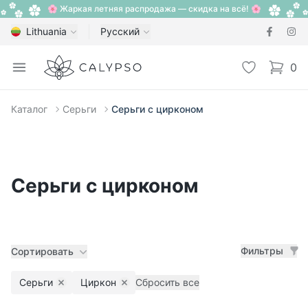
🌸 Жаркая летняя распродажа — скидка на всё! 🌸
Lithuania
Русский
Calypso
Open menu
Избранное
0
items i
Каталог
Серьги
Серьги с цирконом
Серьги с цирконом
Фильтры
Сортировать
Серьги
Циркон
Сбросить все
Remove filter
Remove filter