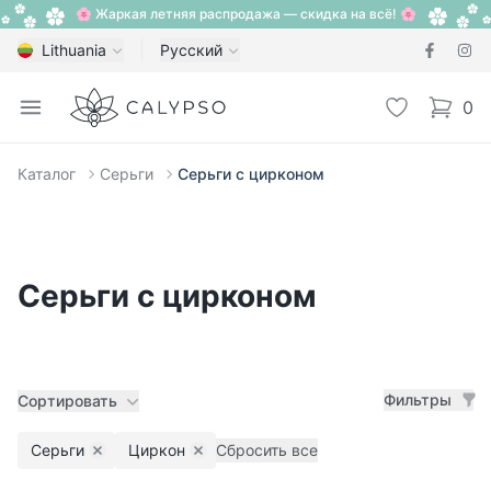
🌸 Жаркая летняя распродажа — скидка на всё! 🌸
Lithuania
Русский
Calypso
Open menu
Избранное
0
items i
Каталог
Серьги
Серьги с цирконом
Серьги с цирконом
Фильтры
Сортировать
Серьги
Циркон
Сбросить все
Remove filter
Remove filter