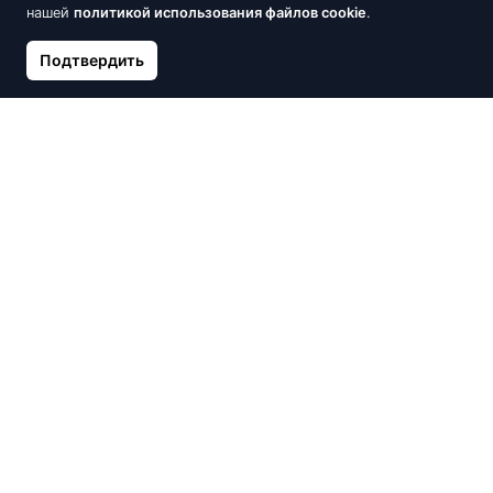
нашей
политикой использования файлов cookie
.
Подтвердить
Серебряные серьги на
Серебряные серьги на
английском замке, Серебро
английском замке, Серебро
925°, родий (покрытие),
925°, родий (покрытие),
Цирконы
Цирконы
25.37 €
25.37 €
Новинка
Новинка