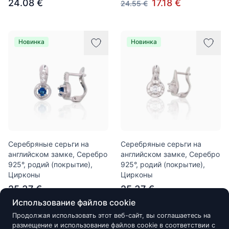
24.08 €
17.18 €
24.55 €
Новинка
Новинка
Серебряные серьги на
Серебряные серьги на
английском замке, Серебро
английском замке, Серебро
925°, родий (покрытие),
925°, родий (покрытие),
Цирконы
Цирконы
25.37 €
25.37 €
Использование файлов cookie
Продолжая использовать этот веб-сайт, вы соглашаетесь на
размещение и использование файлов cookie в соответствии с
Новинка
Новинка