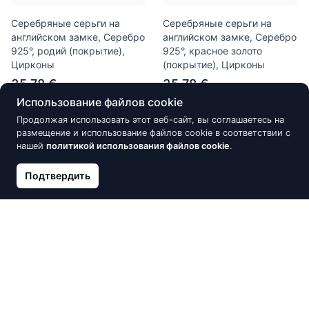
Серебряные серьги на
Серебряные серьги на
английском замке, Серебро
английском замке, Серебро
925°, родий (покрытие),
925°, красное золото
Цирконы
(покрытие), Цирконы
35.78 €
35.78 €
Использование файлов cookie
Продолжая использовать этот веб-сайт, вы соглашаетесь на
размещение и использование файлов cookie в соответствии с
Новинка
Новинка
нашей
политикой использования файлов cookie
.
Подтвердить
Серебряные серьги на
Серебряные серьги на
английском замке, Серебро
английском замке, Серебро
925°, красное золото
925°, родий (покрытие),