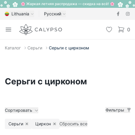
🌸 Жаркая летняя распродажа — скидка на всё! 🌸
Lithuania
Русский
Calypso
Open menu
Избранное
0
items i
Каталог
Серьги
Серьги с цирконом
Серьги с цирконом
Фильтры
Сортировать
Серьги
Циркон
Сбросить все
Remove filter
Remove filter