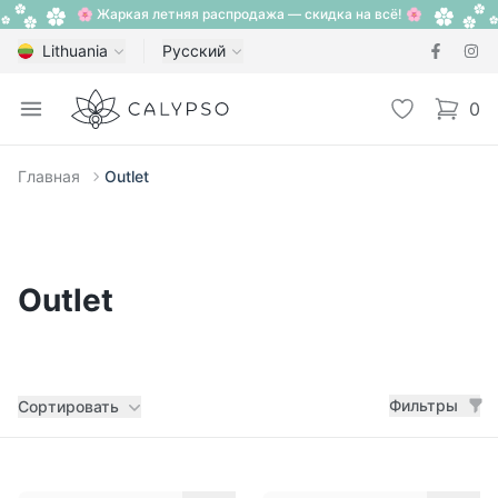
🌸 Жаркая летняя распродажа — скидка на всё! 🌸
Lithuania
Русский
Calypso
Open menu
Избранное
0
items i
Главная
Outlet
Outlet
Фильтры
Фильтры
Сортировать