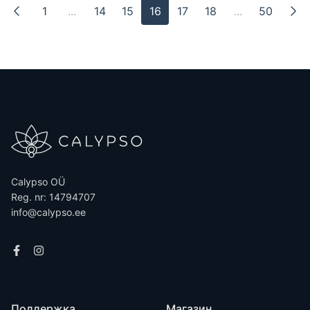
1
...
14
15
16
17
18
...
50
Calypso OÜ
Reg. nr: 14794707
info@calypso.ee
Поддержка
Магазин