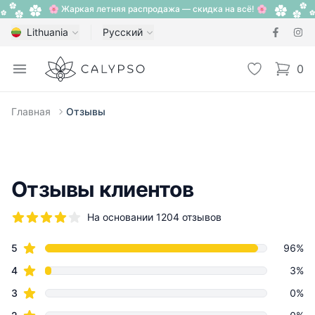
🌸 Жаркая летняя распродажа — скидка на всё! 🌸
Lithuania
Русский
Calypso
Open menu
Избранное
0
items i
Главная
Отзывы
Отзывы клиентов
На основании 1204 отзывов
5 из 5 звезд
star reviews
Review data
5
96%
star reviews
4
3%
star reviews
3
0%
star reviews