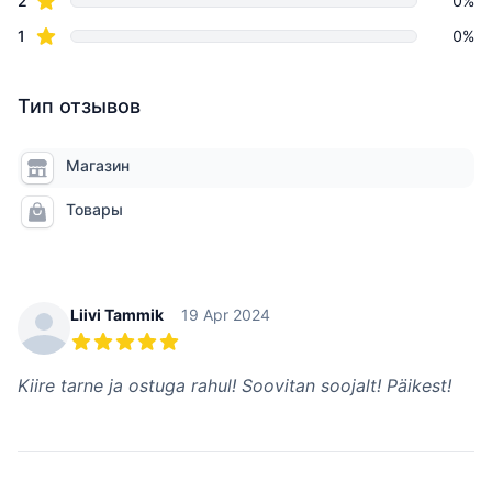
2
0%
star reviews
1
0%
Тип отзывов
Магазин
Товары
Recent reviews
Liivi Tammik
19 Apr 2024
5 из 5 звезд
Kiire tarne ja ostuga rahul! Soovitan soojalt! Päikest!