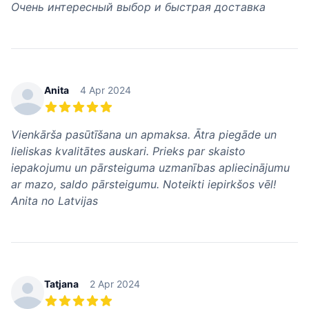
Очень интересный выбор и быстрая доставка
Anita
4 Apr 2024
5 из 5 звезд
Vienkārša pasūtīšana un apmaksa. Ātra piegāde un
lieliskas kvalitātes auskari. Prieks par skaisto
iepakojumu un pārsteiguma uzmanības apliecinājumu
ar mazo, saldo pārsteigumu. Noteikti iepirkšos vēl!
Anita no Latvijas
Tatjana
2 Apr 2024