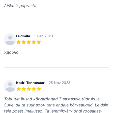
5 из 5 звезд
Aišku ir paprasta
Ludmila
1 Dec 2023
5 из 5 звезд
Удобно
Kadri Tennosaar
25 Nov 2023
5 из 5 звезд
Tohutult ilusad kõrvarõngad 7 aastasele tüdrukule.
Suvel oli ta suur soov teha endale kõrvaaugud. Leidsin
teie poest imeilusad. Ta lemmikvärv ongi roosakas-