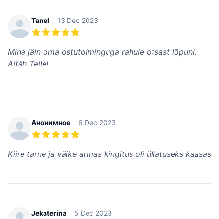
Tanel
13 Dec 2023
5 из 5 звезд
Mina jäin oma ostutoiminguga rahule otsast lõpuni.
Aitäh Teile!
Анонимное
6 Dec 2023
5 из 5 звезд
Kiire tarne ja väike armas kingitus oli üllatuseks kaasas
Jekaterina
5 Dec 2023