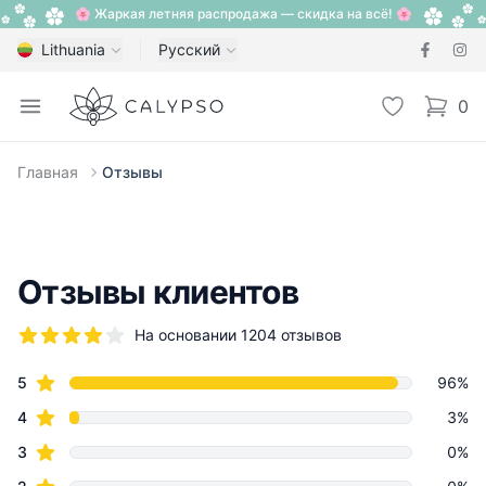
🌸 Жаркая летняя распродажа — скидка на всё! 🌸
Lithuania
Русский
Calypso
Open menu
Избранное
0
items i
Главная
Отзывы
Отзывы клиентов
На основании 1204 отзывов
5 из 5 звезд
star reviews
Review data
5
96%
star reviews
4
3%
star reviews
3
0%
star reviews