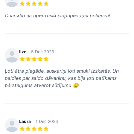
5 из 5 звезд
Спасибо за приятный сюрприз для ребенка!
Ilze
5 Dec 2023
5 из 5 звезд
Ļoti ātra piegāde, auskariņi ļoti smuki izskatās. Un
paldies par saldo dāvaniņu, kas bija ļoti patīkams
pārsteigums atverot sūtījumu 😊
Laura
1 Dec 2023