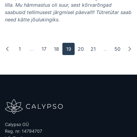
lilla. Mu hämmastus oli suur, sest kõrvarõngad
saabusid tellimusest järgmisel päeval!!! Tütretütar saab
need kätte jõulukingiks.
1
...
17
18
19
20
21
...
50
Calypso OÜ
Reg. nr: 14794707