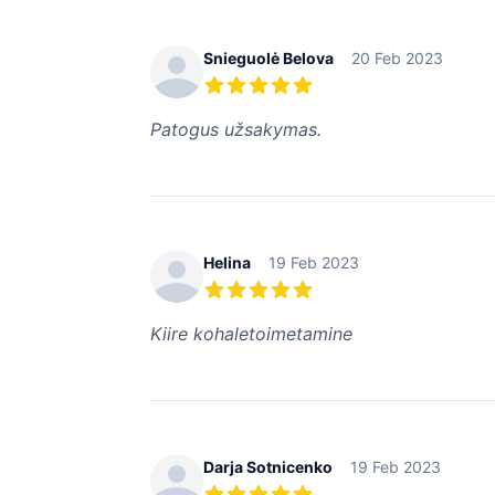
Snieguolė Belova
20 Feb 2023
5 из 5 звезд
Patogus užsakymas.
Helina
19 Feb 2023
5 из 5 звезд
Kiire kohaletoimetamine
Darja Sotnicenko
19 Feb 2023