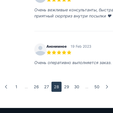
5 из 5 звезд
Очень вежливые консультанты, быстра
приятный сюрприз внутри посылки ♥️
Анонимное
19 Feb 2023
5 из 5 звезд
Очень оперативно выполняется заказ.
1
...
26
27
28
29
30
...
50