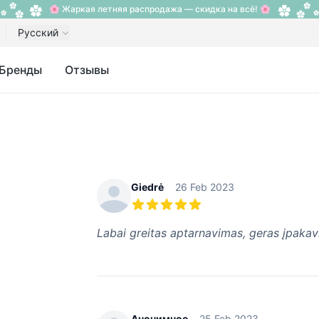
🌸 Жаркая летняя распродажа — скидка на всё! 🌸
Русский
Бренды
Отзывы
Recent reviews
Giedrė
26 Feb 2023
5 из 5 звезд
Labai greitas aptarnavimas, geras įpakavi
Анонимное
25 Feb 2023