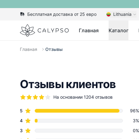
Бесплатная доставка от 25 евро
Lithuania
Calypso
Главная
Каталог
Главная
Отзывы
Отзывы клиентов
На основании 1204 отзывов
5 из 5 звезд
star reviews
Review data
5
96%
star reviews
4
3%
star reviews
3
0%