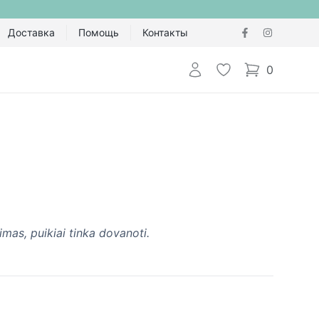
Доставка
Помощь
Контакты
Авторизоваться
Избранное
0
items in cart,
mas, puikiai tinka dovanoti.