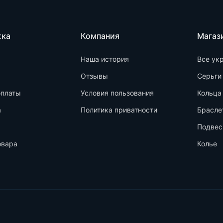
жка
Компания
Магаз
Наша история
Все ук
Отзывы
Серьги
оплаты
Условия пользования
Кольца
а
Политика приватности
Брасле
Подвес
овара
Колье