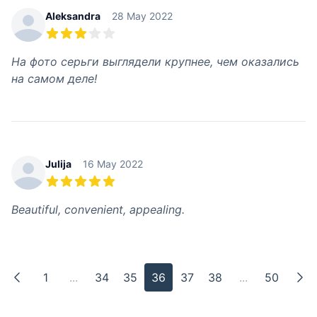
Aleksandra
28 May 2022
3 из 5 звезд
На фото серьги выглядели крупнее, чем оказались
на самом деле!
Julija
16 May 2022
5 из 5 звезд
Beautiful, convenient, appealing.
1
...
34
35
36
37
38
...
50