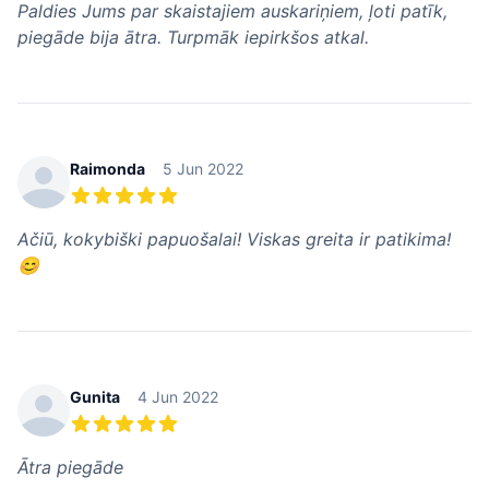
Paldies Jums par skaistajiem auskariņiem, ļoti patīk,
piegāde bija ātra. Turpmāk iepirkšos atkal.
Raimonda
5 Jun 2022
5 из 5 звезд
Ačiū, kokybiški papuošalai! Viskas greita ir patikima!
😊
Gunita
4 Jun 2022
5 из 5 звезд
Ātra piegāde