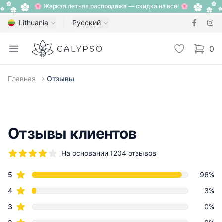
🌸 Жаркая летняя распродажа — скидка на всё! 🌸
Lithuania
Русский
Calypso
Open menu
Избранное
0
items i
Главная
Отзывы
Отзывы клиентов
На основании 1204 отзывов
5 из 5 звезд
star reviews
Review data
5
96%
star reviews
4
3%
star reviews
3
0%
star reviews