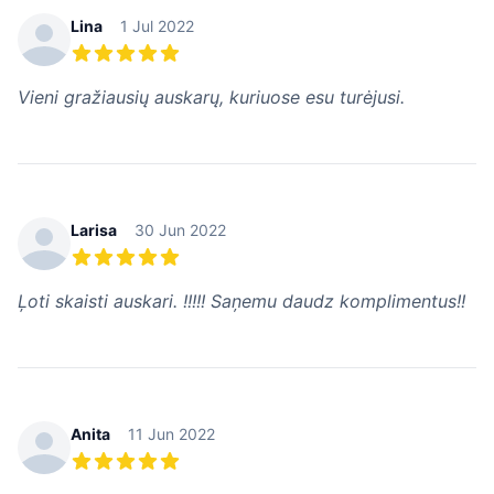
Lina
1 Jul 2022
5 из 5 звезд
Vieni gražiausių auskarų, kuriuose esu turėjusi.
Larisa
30 Jun 2022
5 из 5 звезд
Ļoti skaisti auskari. !!!!! Saņemu daudz komplimentus!!
Anita
11 Jun 2022
5 из 5 звезд