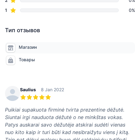
2
0%
star reviews
1
0%
Тип отзывов
Магазин
Товары
Recent reviews
Saulius
8 Jan 2022
5 из 5 звезд
Puikiai supakuota firminė tvirta prezentine dėžutė.
Siuntai irgi nauduota dėžutė o ne minkštas vokas.
Patys auskarai savo dėžutėje atskirai sudėti vienas
nuo kito kaip ir turi būti kad nesibraižytu viens į kitą.
Taip pat dėkui malonu buvo dėl saldainiuku tutifruti