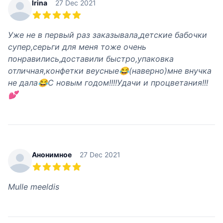
Irina
27 Dec 2021
5 из 5 звезд
Уже не в первый раз заказывала,детские бабочки
супер,серьги для меня тоже очень
понравились,доставили быстро,упаковка
отличная,конфетки веусные😂(наверно)мне внучка
не дала😂С новым годом!!!!Удачи и процветания!!!
💕
Анонимное
27 Dec 2021
5 из 5 звезд
Mulle meeldis