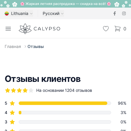
🌸 Жаркая летняя распродажа — скидка на всё! 🌸
Lithuania
Русский
Calypso
Open menu
Избранное
0
items i
Главная
Отзывы
Отзывы клиентов
На основании 1204 отзывов
5 из 5 звезд
star reviews
Review data
5
96%
star reviews
4
3%
star reviews
3
0%
star reviews