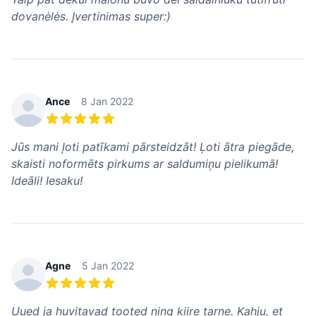
dovanėlės. Įvertinimas super:)
Ance
8 Jan 2022
5 из 5 звезд
Jūs mani ļoti patīkami pārsteidzāt! Ļoti ātra piegāde,
skaisti noformēts pirkums ar saldumiņu pielikumā!
Ideāli! Iesaku!
Agne
5 Jan 2022
5 из 5 звезд
Uued ja huvitavad tooted ning kiire tarne. Kahju, et