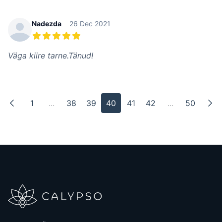
Nadezda
26 Dec 2021
5 из 5 звезд
Väga kiire tarne.Tänud!
1
...
38
39
40
41
42
...
50