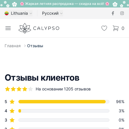
🌸 Жаркая летняя распродажа — скидка на всё! 🌸
Lithuania
Русский
Calypso
Open menu
Избранное
0
items i
Главная
Отзывы
Отзывы клиентов
На основании 1205 отзывов
5 из 5 звезд
star reviews
Review data
5
96%
star reviews
4
3%
star reviews
3
0%
star reviews