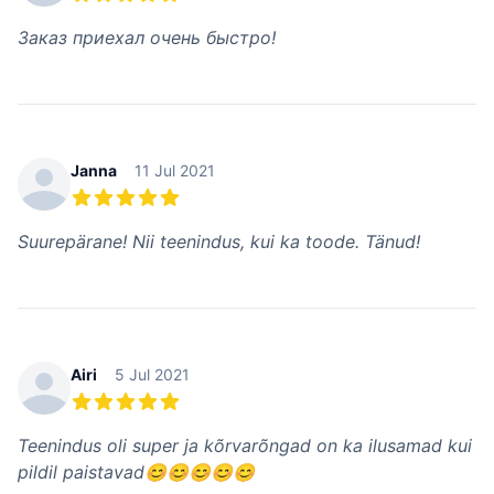
5 из 5 звезд
Заказ приехал очень быстро!
Janna
11 Jul 2021
5 из 5 звезд
Suurepärane! Nii teenindus, kui ka toode. Tänud!
Airi
5 Jul 2021
5 из 5 звезд
Teenindus oli super ja kõrvarõngad on ka ilusamad kui
pildil paistavad😊😊😊😊😊