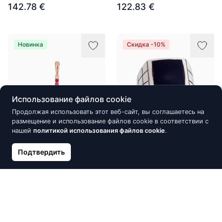
142.78 €
122.83 €
Новинка
Скидка -10%
Использование файлов cookie
Продолжая использовать этот веб-сайт, вы соглашаетесь на
размещение и использование файлов cookie в соответствии с
нашей
политикой использования файлов cookie
.
Золотой кулон, Красное
Серебряное кольцо,
Подтвердить
Золото 585°, Цирконы
Серебро 925°, оксид
(покрытие), Оникс
80.76 €
135.26 €
150.29 €
Новинка
Скидка -10%