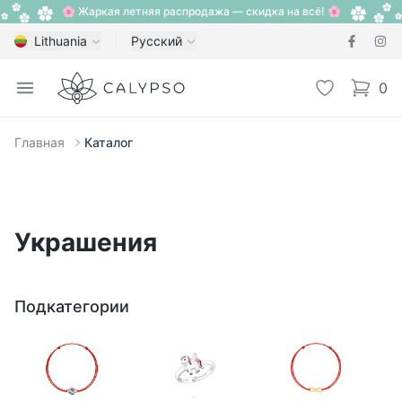
🌸 Жаркая летняя распродажа — скидка на всё! 🌸
Lithuania
Русский
Calypso
Open menu
Избранное
0
items i
Главная
Каталог
Украшения
Подкатегории