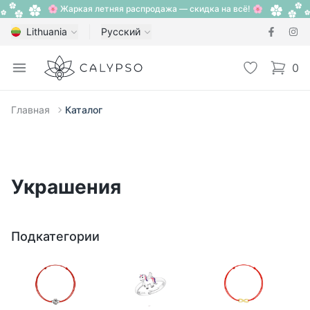
🌸 Жаркая летняя распродажа — скидка на всё! 🌸
Lithuania
Русский
Calypso
Open menu
Избранное
0
items i
Главная
Каталог
Украшения
Подкатегории