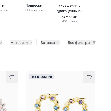
ьги
Подвески
Украшения с
Украшени
варов
489 товаров
драгоценными
бриллиан
433 това
камнями
451 товар
Материал
Вставка
Все фильтры
Нет в наличии